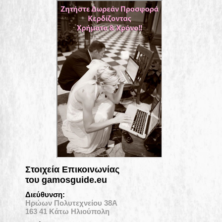
Στοιχεία Επικοινωνίας
του gamosguide.eu
Διεύθυνση:
Ηρώων Πολυτεχνείου 38Α
163 41 Κάτω Ηλιούπολη