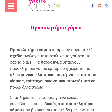
Προσκλητήρια γάμου
Προσκλητήρια γάμου
υπάρχουν πάρα πολλά
σχέδια
ανάλογα με το
στυλ
και το
γούστο
που
σας ταιριάζει. Για παράδειγμα υπάρχουν
προσκλητήρια γάμου εμπορίου ή χειροποίητα, ή
ηλεκτρονικά
,
κλασσικά
,
μοντέρνα
, σε
πάπυρο
,
vintage
,
τρίπτυχα
,
οικονομικά
,
πρωτότυπα
και
πολλά άλλα σχέδια.
Συμπληρώστε τις φόρμες για να κλείσετε
ραντεβού με τους
ειδικούς στα προσκλητήρια
γάμου
που βρίσκονται στη σελίδα μας, ώστε να