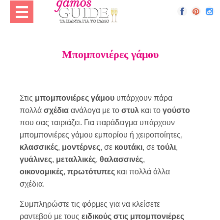
Μπομπονιέρες γάμου
Στις
μπομπονιέρες γάμου
υπάρχουν πάρα
πολλά
σχέδια
ανάλογα με το
στυλ
και το
γούστο
που σας ταιριάζει. Για παράδειγμα υπάρχουν
μπομπονιέρες γάμου εμπορίου ή χειροποίητες,
κλασσικές
,
μοντέρνες
, σε
κουτάκι
, σε
τούλι
,
γυάλινες
,
μεταλλικές
,
θαλασσινές
,
οικονομικές
,
πρωτότυπες
και πολλά άλλα
σχέδια.
Συμπληρώστε τις φόρμες για να κλείσετε
ραντεβού με τους
ειδικούς στις μπομπονιέρες