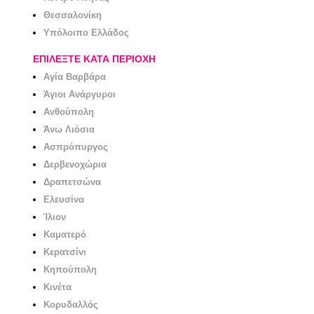
Θεσσαλονίκη
Υπόλοιπο Ελλάδος
ΕΠΙΛΕΞΤΕ ΚΑΤΑ ΠΕΡΙΟΧΗ
Αγία Βαρβάρα
Άγιοι Ανάργυροι
Ανθούπολη
Άνω Λιόσια
Ασπρόπυργος
Δερβενοχώρια
Δραπετσώνα
Ελευσίνα
Ίλιον
Καματερό
Κερατσίνι
Κηπούπολη
Κινέτα
Κορυδαλλός