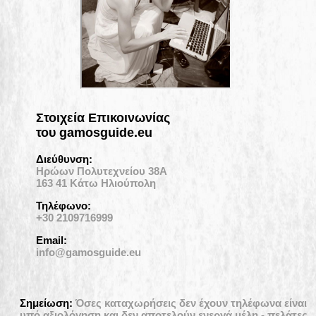
Στοιχεία Επικοινωνίας
του gamosguide.eu
Διεύθυνση:
Ηρώων Πολυτεχνείου 38Α
163 41 Κάτω Ηλιούπολη
Τηλέφωνο:
+30 2109716999
Email:
info@gamosguide.eu
Σημείωση:
Όσες καταχωρήσεις δεν έχουν τηλέφωνα είναι
υπό αξιολόγηση και δεν αποτελούν ενεργά μέλη - πελάτες