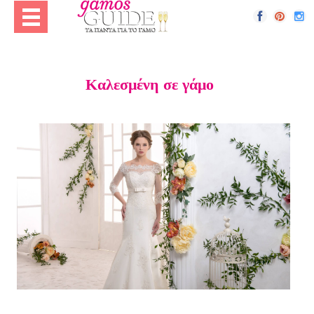
Καλεσμένη σε γάμο