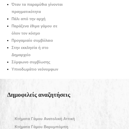
Όταν τα παραμύθια γίνονται
πραγματικότητα
Πάλι από την αρχή
Παράξενα έθιμα γάμου σε
όλον τον κόσμο
Προγαμιαίο συμβόλαιο
Στην εκκλησία ή στο
Δημαρχείο
Σύμφωνο συμβίωσης
Υπνοδωμάτιο νεόνυμφων
Δημοφιλείς αναζητήσεις
Κτήματα Γάμου Ανατολική Αττική
Κτήματα Γάμου Βαρυμπόμπη