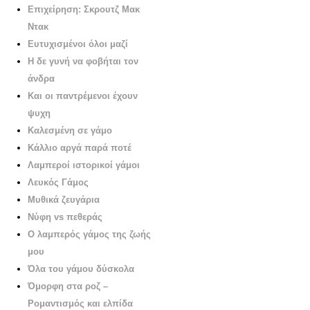
Επιχείρηση: Σκρουτζ Μακ
Ντακ
Ευτυχισμένοι όλοι μαζί
Η δε γυνή να φοβήται τον
άνδρα
Και οι παντρέμενοι έχουν
ψυχη
Καλεσμένη σε γάμο
Κάλλιο αργά παρά ποτέ
Λαμπεροί ιστορικοί γάμοι
Λευκός Γάμος
Μυθικά ζευγάρια
Νύφη vs πεθεράς
Ο λαμπερός γάμος της ζωής
μου
Όλα του γάμου δύσκολα
Όμορφη στα ροζ –
Ρομαντισμός και ελπίδα