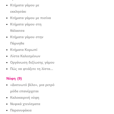
Κτήματα γάμου με
εκκλησάκι
Κτήματα γάμου με πισίνα
Κτήματα γάμου στη
θάλασσα
Κτήματα γάμου στην
Πάρνηθα
Κτήματα Κορωπί
Λίστα Καλεσμένων
Οργάνωση δεξίωσης γάμου
Πώς να φτιάξετε τη λίστα...
Νύφη
«Δικτυωτό βέλο», μια ρετρό
μόδα επανέρχεται
Καλοκαιρινή νύφη
Νυφικά χτενίσματα
Παρανυφάκια