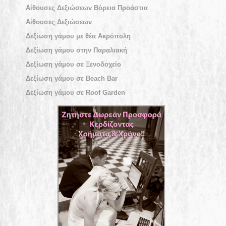
Αίθουσες Δεξιώσεων Βόρεια Προάστια
Αίθουσες Δεξιώσεων
Δεξίωση γάμου με θέα Ακρόπολη
Δεξίωση γάμου στην Παραλιακή
Δεξίωση γάμου σε Ξενοδοχείο
Δεξίωση γάμου σε Beach Bar
Δεξίωση γάμου σε Roof Garden