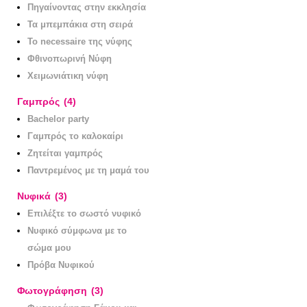
Πηγαίνοντας στην εκκλησία
Τα μπεμπάκια στη σειρά
Το necessaire της νύφης
Φθινοπωρινή Νύφη
Χειμωνιάτικη νύφη
Γαμπρός
Bachelor party
Γαμπρός το καλοκαίρι
Ζητείται γαμπρός
Παντρεμένος με τη μαμά του
Νυφικά
Επιλέξτε το σωστό νυφικό
Νυφικό σύμφωνα με το
σώμα μου
Πρόβα Νυφικού
Φωτογράφηση